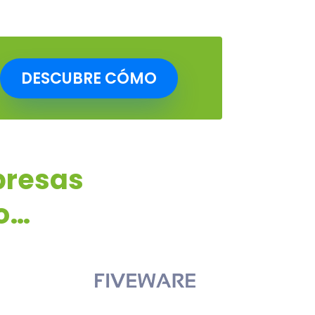
DESCUBRE CÓMO
presas
to…