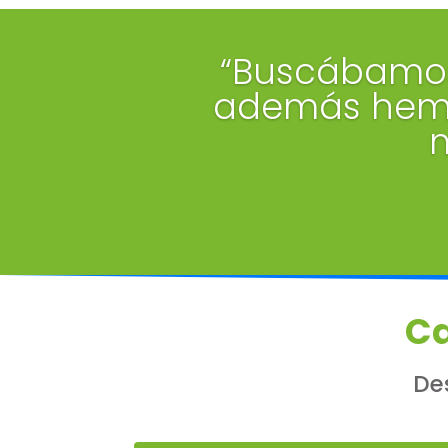
“Buscábamos
además hemo
m
Ca
De