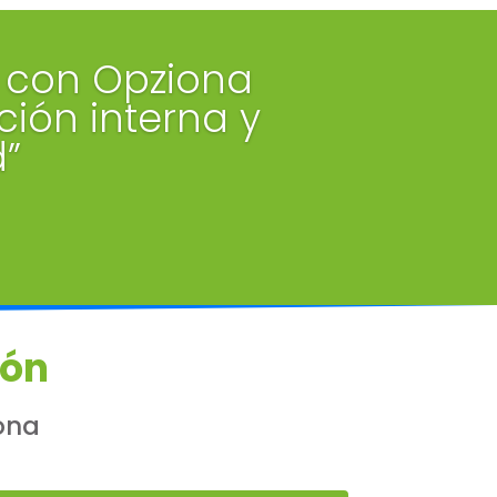
 con Opziona
ón interna y
d”
ión
ona