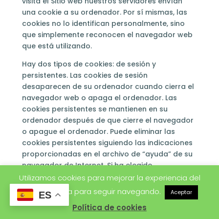
visita el Sitio web nuestros servidores envían
una cookie a su ordenador. Por sí mismas, las
cookies no lo identifican personalmente, sino
que simplemente reconocen el navegador web
que está utilizando.
Hay dos tipos de cookies: de sesión y
persistentes. Las cookies de sesión
desaparecen de su ordenador cuando cierra el
navegador web o apaga el ordenador. Las
cookies persistentes se mantienen en su
ordenador después de que cierre el navegador
o apague el ordenador. Puede eliminar las
cookies persistentes siguiendo las indicaciones
proporcionadas en el archivo de “ayuda” de su
navegador de Internet. Si ha elegido
identificarse con nosotros, utilizamos las
Utilizamos cookies para mejorar la experiencia del
cookies de sesión que contienen información
usuario. Acepta para seguir navegando.
Aceptar
ES
codificada para poder identificarle
Política de cookies
exclusivamente.