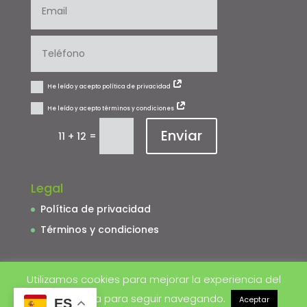
He leído y acepto política de privacidad
He leído y acepto términos y condiciones
Enviar
=
11 + 12
Legal
Política de privacidad
Términos y condiciones
Utilizamos cookies para mejorar la experiencia del
usuario. Acepta para seguir navegando.
Aceptar
ES