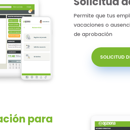
Solicitud d
Permite que tus emple
vacaciones o ausencia
de aprobación
SOLICITUD D
ción para