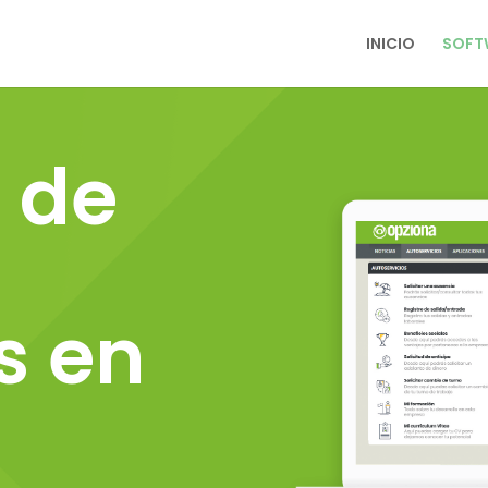
INICIO
SOFT
 de
s
en