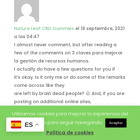
Nature Leaf CBD Gummies
el 18 septiembre, 2021
a las 04:47
I almost never comment, but after reading a
few of the comments on 3 claves para mejorar
la gestión de recursos humanos.
I actually do have a few questions for you if
it’s okay. Is it only me or do some of the remarks
come across like they
are left by brain dead people? 😛 And, if you are
posting on additional online sites,
I would like to keep up with you. Could you post
Utilizamos cookies para mejorar la experiencia del
a list of the complete urls of your social
usuario. Acepta para seguir navegando.
Aceptar
ES
networking sites like
Política de cookies
your linkedin profile, Facebook page or twitter