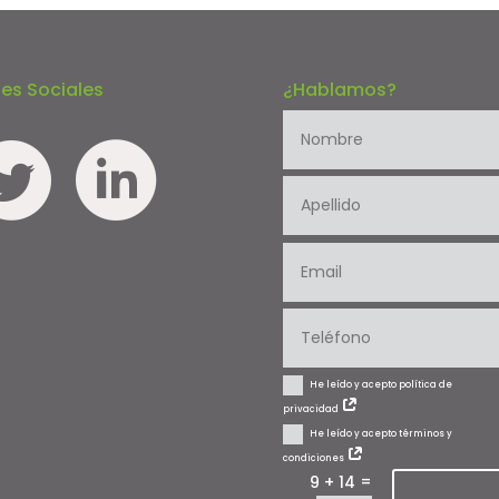
es Sociales
¿Hablamos?
He leído y acepto política de
privacidad
He leído y acepto términos y
condiciones
=
9 + 14