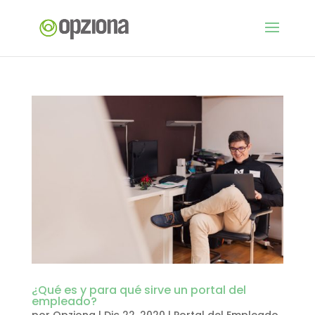
¿Qué es y para qué sirve un portal del
empleado?
por
Opziona
|
Dic 22, 2020
|
Portal del Empleado